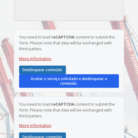
c
e
l
i
l
*
a
e
s
f
o
n
e
You need to load
reCAPTCHA
content to submit the
*
form. Please note that data will be exchanged with
third parties.
More information
Desbloquear conteúdo
Aceitar o serviço solicitado e desbloquear o
conteúdo.
You need to load
reCAPTCHA
content to submit the
form. Please note that data will be exchanged with
third parties.
More information
Desbloquear conteúdo