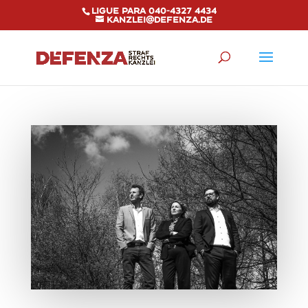
Ligue para 040-4327 4434
kanzlei@defenza.de