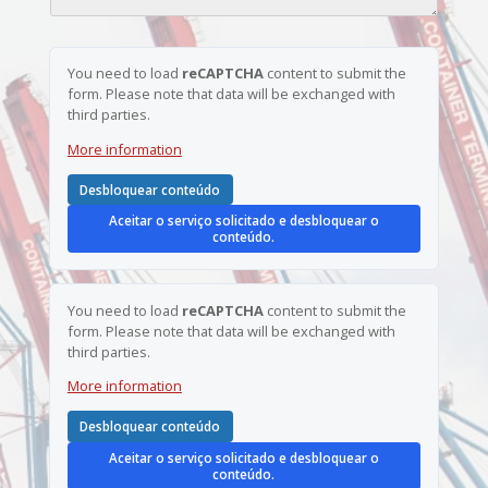
s
f
o
*
n
n
e
You need to load
reCAPTCHA
content to submit the
o
*
form. Please note that data will be exchanged with
m
third parties.
e
t
More information
e
l
e
Desbloquear conteúdo
f
Aceitar o serviço solicitado e desbloquear o
o
conteúdo.
n
e
You need to load
reCAPTCHA
content to submit the
form. Please note that data will be exchanged with
third parties.
More information
Desbloquear conteúdo
Aceitar o serviço solicitado e desbloquear o
conteúdo.