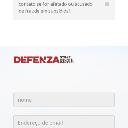
contato se for afetado ou acusado
de fraude em subsídios?
n
o
m
e
*
E
n
d