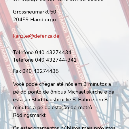
Grossneumarkt 50
20459 Hamburgo
kanzlei@defenza.de
Telefone 040 43274434
Telefone 040 432744-341
Fax 040 43274435
Você pode chegar até nós em 3 minutos a
pé do ponto de ônibus Michaeliskirche e da
estação Stadthausbrücke S-Bahn e em 8
minutos a pé da estação de metrô
Rödingsmarkt.
Os estacionamentos públicos mais próximos