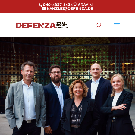
040-4327 4434'ü arayın
kanzlei@defenza.de