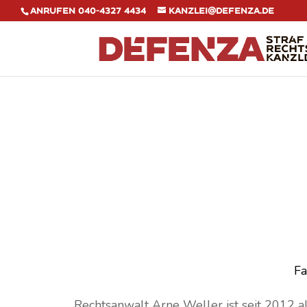
Anrufen 040-4327 4434
kanzlei@defenza.de
Fa
Rechtsanwalt Arne Weller ist seit 2012 als