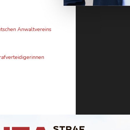
utschen Anwaltvereins
afverteidigerinnen