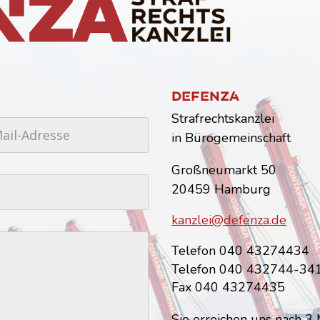
Dfnz
Strafrechtskanzlei
in Bürogemeinschaft
Großneumarkt 50
20459 Hamburg
kanzlei@defenza.de
Telefon 040 43274434
Telefon 040 432744-34
Fax 040 43274435
Sie erreichen uns nach 