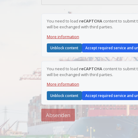
h
r
t
*
T
e
You need to load
reCAPTCHA
content to submit t
l
will be exchanged with third parties.
e
f
More information
o
n
Unblock content
Accept required service and u
n
u
m
m
You need to load
reCAPTCHA
content to submit t
e
will be exchanged with third parties.
r
N
More information
a
m
e
Unblock content
Accept required service and u
Absenden