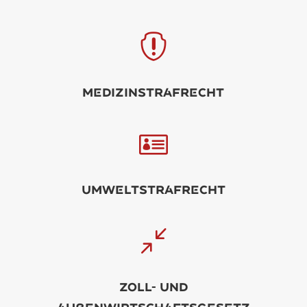

Mdizinstrfrcht

Umwltstrfrcht
/
Zoll- und
ußnwirtschftsgstz