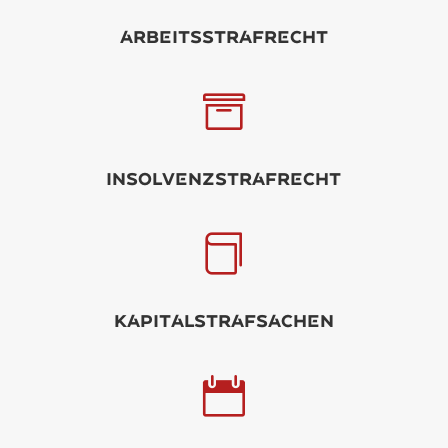
rbitsstrfrcht

Insolvnzstrfrcht

KpitlstrfSCHN
