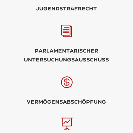
Jugndstrfrcht
i
PrlmntrischR
UntrsuchungsusschUss

Vrmögnsbschöpfung
