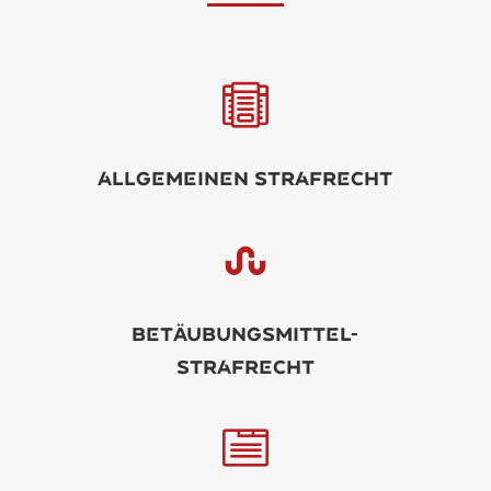

llgminN Strfrcht

Btäubungsmittl-
strfrcht
