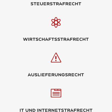
Sturstrfrcht

WirtschftsStrfrcht
s
USLIFRUNGSrcht

IT und Intrntstrfrcht