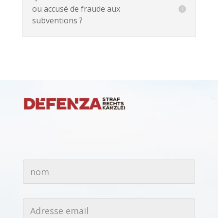
ou accusé de fraude aux
subventions ?
N
n
u
o
m
m
é
*
r
o
A
d
d
e