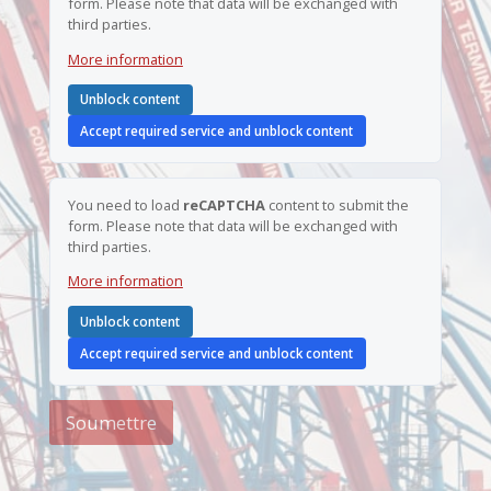
form. Please note that data will be exchanged with
*
third parties.
More information
Unblock content
Accept required service and unblock content
You need to load
reCAPTCHA
content to submit the
form. Please note that data will be exchanged with
third parties.
More information
Unblock content
Accept required service and unblock content
Soumettre