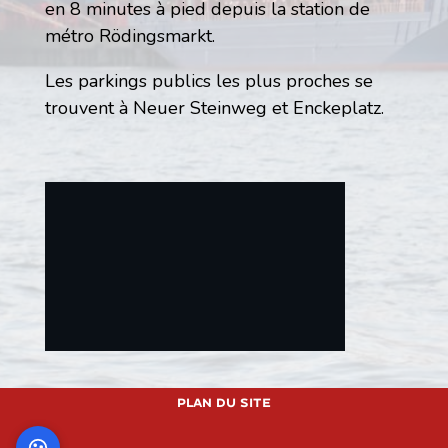
en 8 minutes à pied depuis la station de
métro Rödingsmarkt.
Les parkings publics les plus proches se
trouvent à Neuer Steinweg et Enckeplatz.
This will load external content from
Google Maps. Data may be transmitted to
Plan du site
Google Maps.