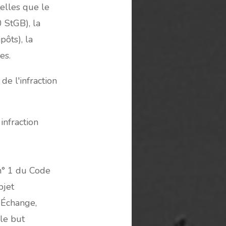
telles que le
0 StGB), la
pôts), la
es.
de l'infraction
infraction
 n° 1 du Code
bjet
: Échange,
 le but