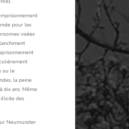
nce).
'emprisonnement
ende pour les
personnes visées
blanchiment
mprisonnement
iculièrement
s ou le
ndes, la peine
 à dix ans. Même
illicite des
 pour Neumünster