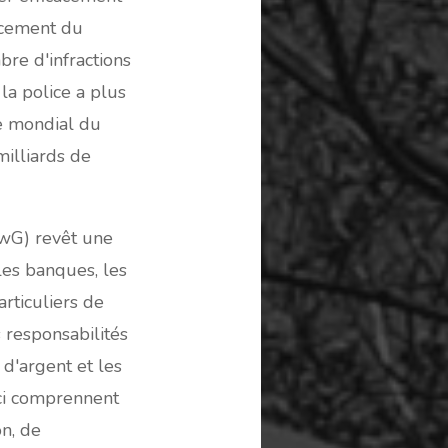
ncement du
re d'infractions
la police a plus
e mondial du
illiards de
GwG) revêt une
les banques, les
articuliers de
responsabilités
d'argent et les
ci comprennent
on, de