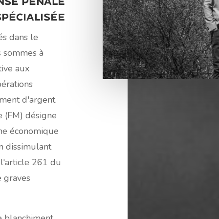
nse pénale
spécialisée
és dans le
s sommes à
tive aux
érations
iment d'argent.
e (FM) désigne
tème économique
n dissimulant
 l'article 261 du
e graves
le blanchiment