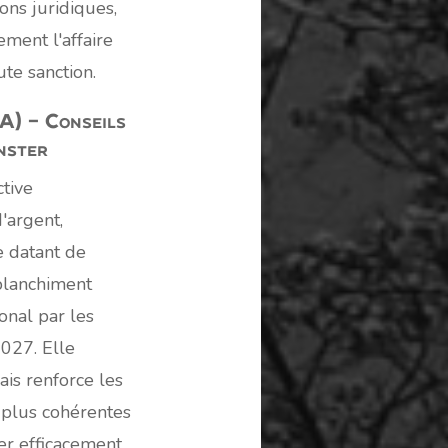
ns juridiques,
ment l'affaire
ute sanction.
A) – Conseils
nster
ctive
'argent,
e datant de
blanchiment
onal par les
2027. Elle
ais renforce les
 plus cohérentes
ter efficacement