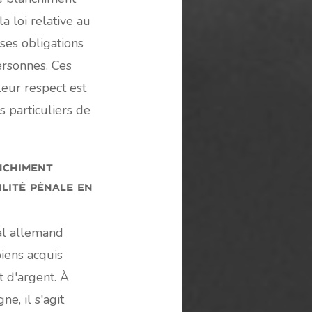
a loi relative au
ses obligations
ersonnes. Ces
leur respect est
s particuliers de
nchiment
lité pénale en
nal allemand
biens acquis
 d'argent. À
, il s'agit