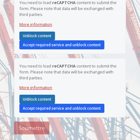
You need to load
reCAPTCHA
content to submit the
d
e
form. Please note that data will be exchanged with
r
*
third parties.
e
s
More information
s
e
d
Unblock content
e
Accept required service and unblock content
A
d
r
e
You need to load
reCAPTCHA
content to submit the
s
form. Please note that data will be exchanged with
s
third parties.
e
More information
Unblock content
Accept required service and unblock content
Soumettre