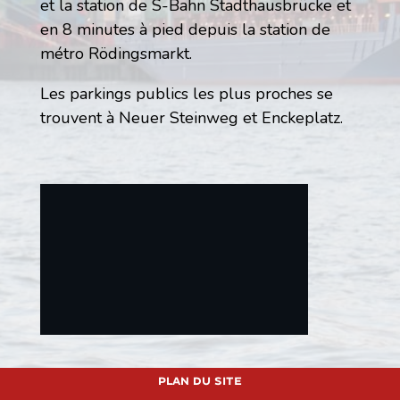
et la station de S-Bahn Stadthausbrücke et
en 8 minutes à pied depuis la station de
métro Rödingsmarkt.
Les parkings publics les plus proches se
trouvent à Neuer Steinweg et Enckeplatz.
This will load external content from
Google Maps. Data may be transmitted to
Plan du site
Google Maps.