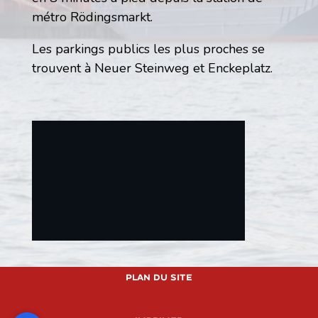
métro Rödingsmarkt.
Les parkings publics les plus proches se
trouvent à Neuer Steinweg et Enckeplatz.
This will load external content from
Google Maps. Data may be transmitted to
Plan du site
Google Maps.