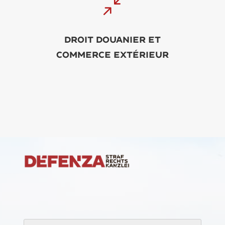
/
Droit douanier et
commerce extérieur
t
n
é