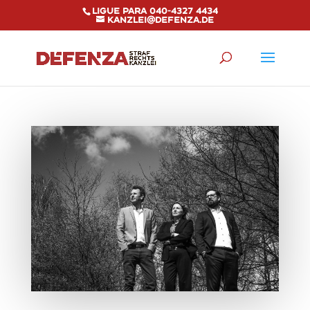
Ligue para 040-4327 4434
kanzlei@defenza.de