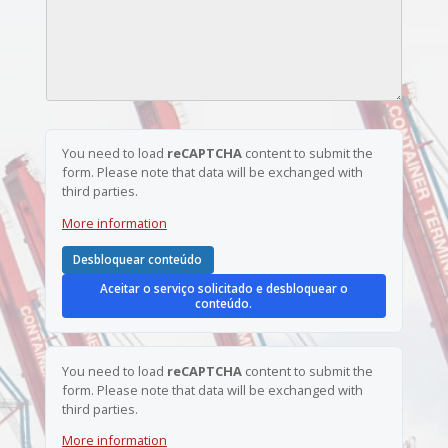
t
e
a
í
t
i
c
e
l
i
l
*
a
e
s
f
o
d
n
e
e
You need to load
reCAPTCHA
content to submit the
n
*
form. Please note that data will be exchanged with
ú
third parties.
m
e
More information
r
o
*
Desbloquear conteúdo
Aceitar o serviço solicitado e desbloquear o
conteúdo.
You need to load
reCAPTCHA
content to submit the
form. Please note that data will be exchanged with
third parties.
More information