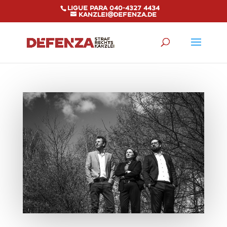
Ligue para 040-4327 4434
kanzlei@defenza.de