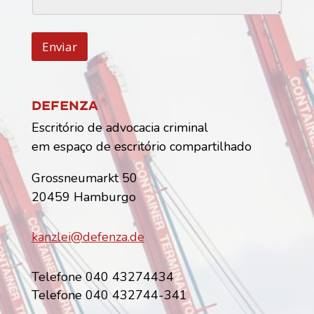
s
f
o
n
e
Enviar
*
Defenza
Escritório de advocacia criminal
em espaço de escritório compartilhado
Grossneumarkt 50
20459 Hamburgo
kanzlei@defenza.de
Telefone 040 43274434
Telefone 040 432744-341