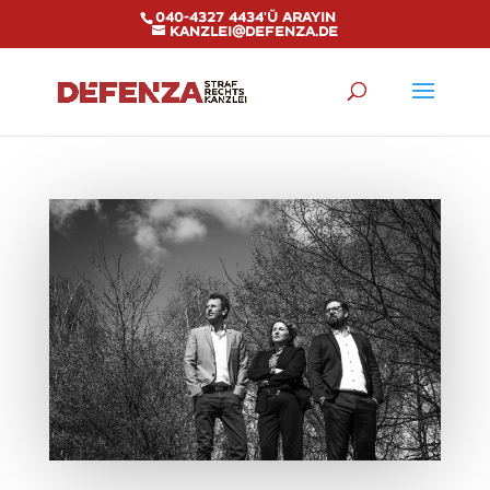
040-4327 4434'ü arayın
kanzlei@defenza.de