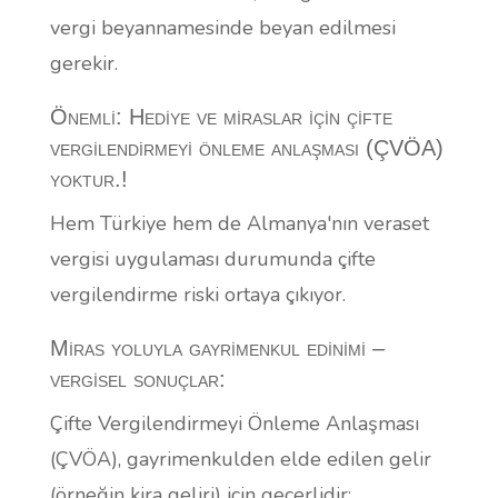
vergi beyannamesinde beyan edilmesi
gerekir.
Önemli: Hediye ve miraslar için çifte
vergilendirmeyi önleme anlaşması (ÇVÖA)
yoktur.
!
Hem Türkiye hem de Almanya'nın veraset
vergisi uygulaması durumunda çifte
vergilendirme riski ortaya çıkıyor.
Miras yoluyla gayrimenkul edinimi –
vergisel sonuçlar:
Çifte Vergilendirmeyi Önleme Anlaşması
(ÇVÖA), gayrimenkulden elde edilen gelir
(örneğin kira geliri) için geçerlidir: