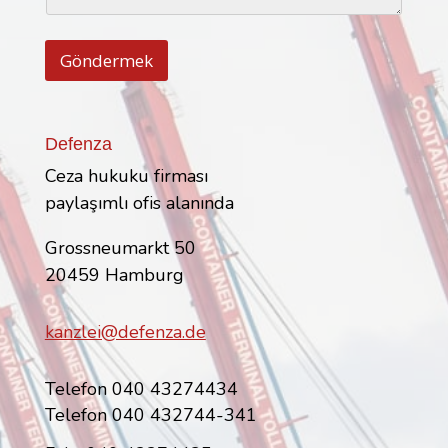
r
ı
a
T
s
e
ı
l
*
Göndermek
e
f
o
n
Defenza
Ceza hukuku firması
paylaşımlı ofis alanında
Grossneumarkt 50
20459 Hamburg
kanzlei@defenza.de
Telefon 040 43274434
Telefon 040 432744-341