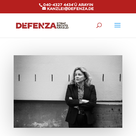
040-4327 4434'ü arayın
kanzlei@defenza.de