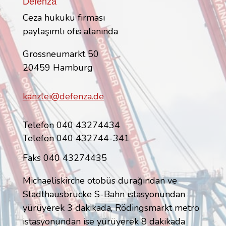
Defenza
Ceza hukuku firması
paylaşımlı ofis alanında
Grossneumarkt 50
20459 Hamburg
kanzlei@defenza.de
Telefon 040 43274434
Telefon 040 432744-341
Faks 040 43274435
Michaeliskirche otobüs durağından ve
Stadthausbrücke S-Bahn istasyonundan
yürüyerek 3 dakikada, Rödingsmarkt metro
istasyonundan ise yürüyerek 8 dakikada