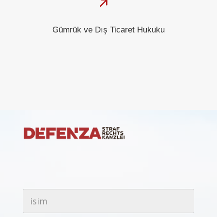
Gümrük ve Dış Ticaret Hukuku
i
s
i