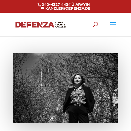
040-4327 4434'ü arayın
kanzlei@defenza.de