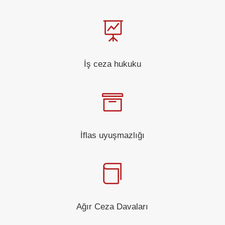

İş ceza hukuku

İflas uyuşmazlığı

Ağır Ceza Davaları