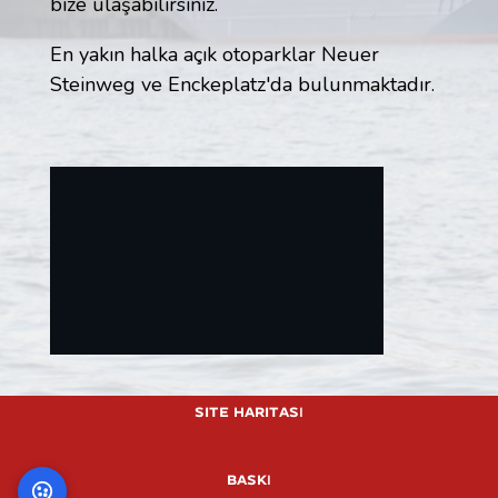
bize ulaşabilirsiniz.
En yakın halka açık otoparklar Neuer
Steinweg ve Enckeplatz'da bulunmaktadır.
This will load external content from
Google Maps. Data may be transmitted to
Site Haritası
Google Maps.
baskı
Load
Always load Google