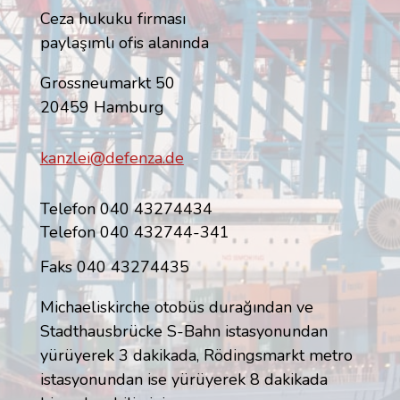
Ceza hukuku firması
paylaşımlı ofis alanında
Grossneumarkt 50
20459 Hamburg
kanzlei@defenza.de
Telefon 040 43274434
Telefon 040 432744-341
Faks 040 43274435
Michaeliskirche otobüs durağından ve
Stadthausbrücke S-Bahn istasyonundan
yürüyerek 3 dakikada, Rödingsmarkt metro
istasyonundan ise yürüyerek 8 dakikada