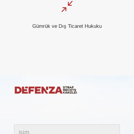
/
Gümrük ve Dış Ticaret Hukuku
i
s