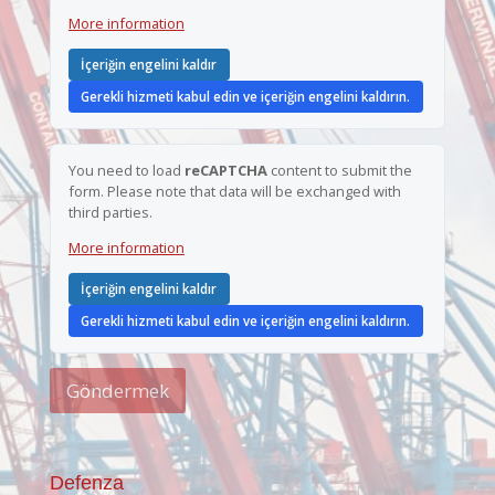
a
More information
s
ı
*
İçeriğin engelini kaldır
Gerekli hizmeti kabul edin ve içeriğin engelini kaldırın.
You need to load
reCAPTCHA
content to submit the
form. Please note that data will be exchanged with
third parties.
More information
İçeriğin engelini kaldır
Gerekli hizmeti kabul edin ve içeriğin engelini kaldırın.
Göndermek
Defenza