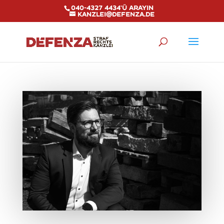
040-4327 4434'ü arayın
kanzlei@defenza.de