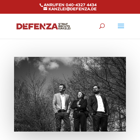
Anrufen 040-4327 4434
kanzlei@defenza.de