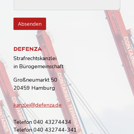
c
e
h
r
t
*
Absenden
Dfnz
Strafrechtskanzlei
in Bürogemeinschaft
Großneumarkt 50
20459 Hamburg
kanzlei@defenza.de
Telefon 040 43274434
Telefon 040 432744-341