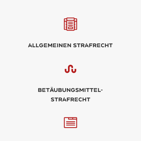

llgminN Strfrcht

Btäubungsmittl-
strfrcht
