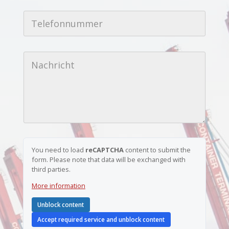
i
T
l
e
-
l
A
e
d
f
r
N
o
e
a
n
s
c
n
s
h
u
e
r
m
*
i
m
c
e
h
r
t
*
You need to load
reCAPTCHA
content to submit the
form. Please note that data will be exchanged with
third parties.
More information
Unblock content
Accept required service and unblock content