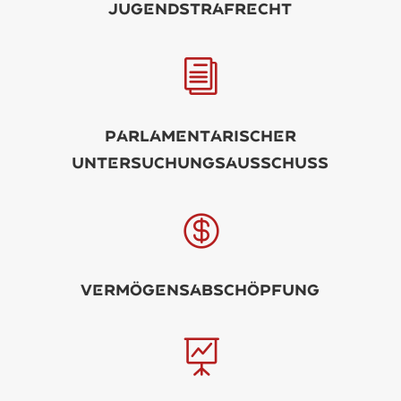
Jugndstrfrcht
i
PrlmntrischR
UntrsuchungsusschUss

Vrmögnsbschöpfung
