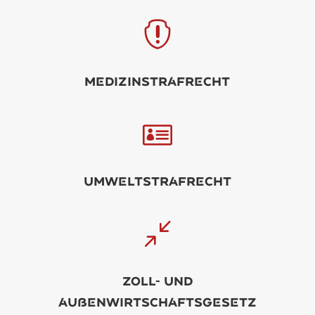

Mdizinstrfrcht

Umwltstrfrcht
/
Zoll- und
ußnwirtschftsgstz