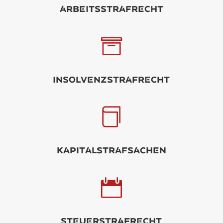
rbitsstrfrcht

Insolvnzstrfrcht

KpitlstrfSCHN

Sturstrfrcht