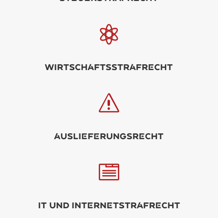

WirtschftsStrfrcht
s
USLIFRUNGSrcht

IT und Intrntstrfrcht