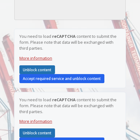
m
*
i
m
c
e
h
r
t
*
*
*
You need to load
reCAPTCHA
content to submit the
form. Please note that data will be exchanged with
third parties.
More information
Unblock content
Accept required service and unblock content
You need to load
reCAPTCHA
content to submit the
form. Please note that data will be exchanged with
third parties.
More information
Unblock content