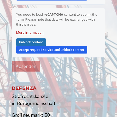
You need to load
reCAPTCHA
content to submit the
form. Please note that data will be exchanged with
third parties.
More information
Unblock content
Accept required service and unblock content
Absenden
Dfnz
Strafrechtskanzlei
in Bürogemeinschaft
Großneumarkt 50