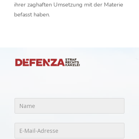
ihrer zaghaften Umsetzung mit der Materie
befasst haben.
N
a
m
e
*
E
-
M