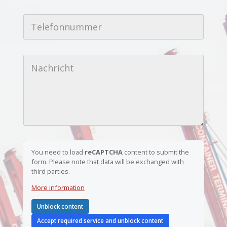
a
*
i
T
*
l
e
E
-
l
-
A
e
M
d
f
a
r
N
o
i
e
a
n
l
s
c
n
-
s
h
u
A
e
r
m
d
*
i
m
r
c
e
e
h
r
s
t
*
s
e
You need to load
reCAPTCHA
content to submit the
form. Please note that data will be exchanged with
third parties.
More information
Unblock content
Accept required service and unblock content