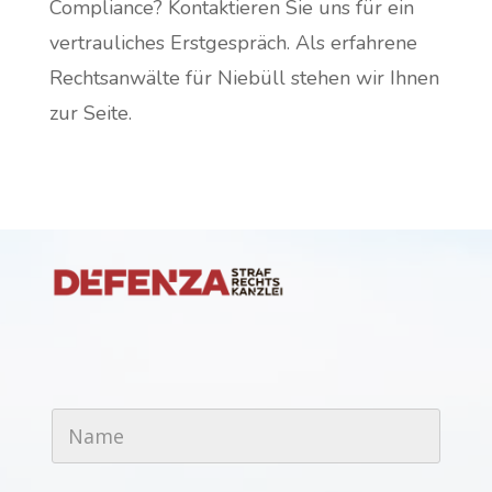
Compliance? Kontaktieren Sie uns für ein
vertrauliches Erstgespräch. Als erfahrene
Rechtsanwälte für Niebüll stehen wir Ihnen
zur Seite.
N
a
m
e
*