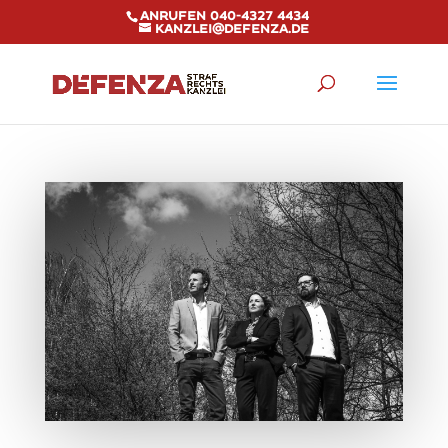
Anrufen 040-4327 4434
kanzlei@defenza.de