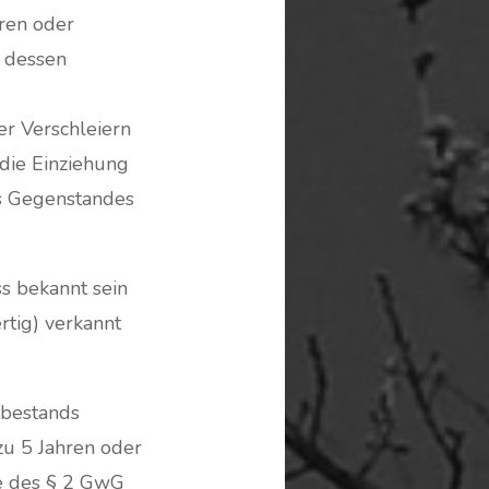
ren oder
 dessen
er Verschleiern
 die Einziehung
es Gegenstandes
s bekannt sein
rtig) verkannt
tbestands
 zu 5 Jahren oder
ne des § 2 GwG