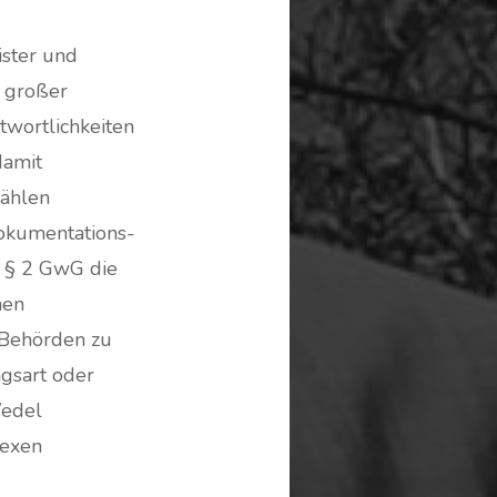
ister und
 großer
twortlichkeiten
damit
ählen
okumentations-
ß § 2 GwG die
nen
 Behörden zu
gsart oder
Wedel
lexen