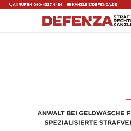
Anrufen 040-4327 4434
kanzlei@defenza.de
Anwalt bei Geldwäsche f
Spezialisierte Strafve