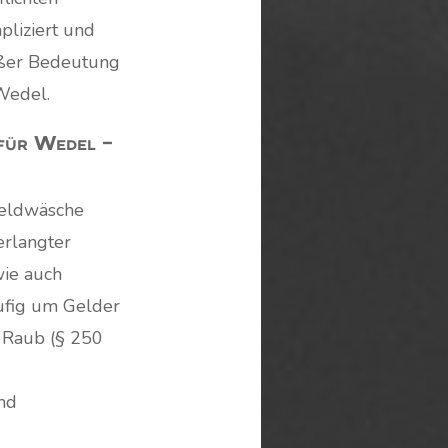
pliziert und
oßer Bedeutung
Wedel.
für Wedel –
Geldwäsche
erlangter
wie auch
äufig um Gelder
, Raub (§ 250
nd