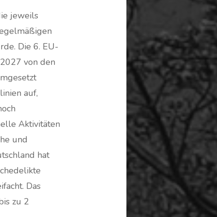
ie jeweils
 regelmäßigen
rde. Die 6. EU-
7.2027 von den
umgesetzt
inien auf,
noch
le Aktivitäten
che und
utschland hat
schedelikte
facht. Das
is zu 2