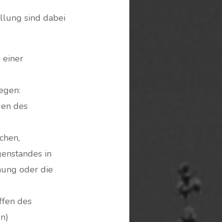
llung sind dabei
 einer
egen:
gen des
chen,
enstandes in
hung oder die
ffen des
n)