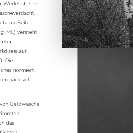
ür Wedel stehen
äscheverdacht,
z zur Seite.
ng
, ML) versteht
teter
tskreislauf
t. Die
buches normiert
en nach sich
 von Geldwäsche
stimmten
ch das
lichten