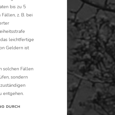
aten bis zu 5
ällen, z. B. bei
rter
iheitsstrafe
as leichtfertige
on Geldern ist
n solchen Fällen
rüfen, sondern
 zuständigen
u entgehen.
ng durch