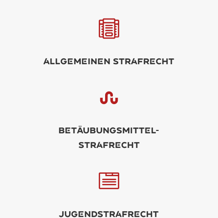

llgminN Strfrcht

Btäubungsmittl-
strfrcht

Jugndstrfrcht