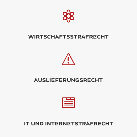

WirtschftsStrfrcht
s
USLIFRUNGSrcht

IT und Intrntstrfrcht