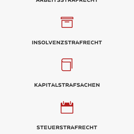

Insolvnzstrfrcht

KpitlstrfSCHN

Sturstrfrcht