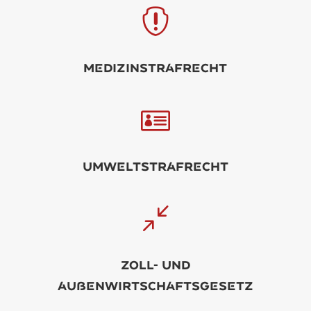

Mdizinstrfrcht

Umwltstrfrcht
/
Zoll- und
ußnwirtschftsgstz