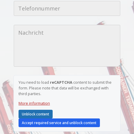
T
l
e
-
l
A
e
d
f
r
N
o
e
a
n
s
c
n
s
h
u
e
r
m
*
i
m
c
e
h
r
t
*
N
a
You need to load
reCAPTCHA
content to submit the
c
form. Please note that data will be exchanged with
h
third parties.
r
i
More information
c
h
t
Unblock content
N
Accept required service and unblock content
a
m