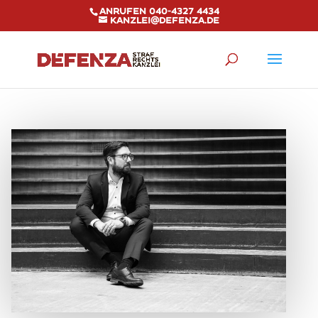
Anrufen 040-4327 4434
kanzlei@defenza.de