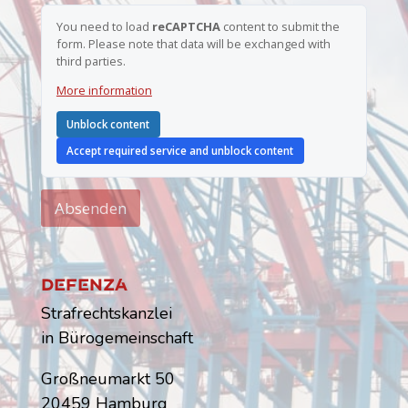
e
*
You need to load
reCAPTCHA
content to submit the
E
form. Please note that data will be exchanged with
-
third parties.
M
a
More information
i
l
-
Unblock content
A
Accept required service and unblock content
d
r
e
s
Absenden
s
e
Dfnz
Strafrechtskanzlei
in Bürogemeinschaft
Großneumarkt 50
20459 Hamburg