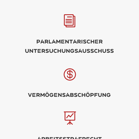
i
PrlmntrischR
UntrsuchungsusschUss

Vrmögnsbschöpfung

rbitsstrfrcht