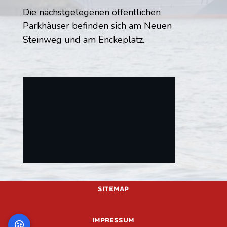
Die nächstgelegenen öffentlichen
Parkhäuser befinden sich am Neuen
Steinweg und am Enckeplatz.
This will load external content from
Google Maps. Data may be transmitted to
Sitemap
Google Maps.
Impressum
Load
Always load Google