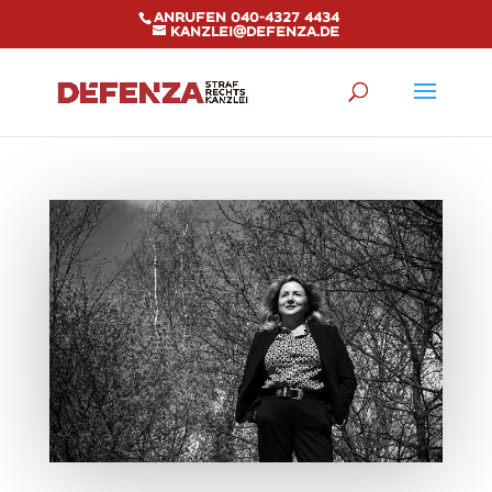
Anrufen 040-4327 4434
kanzlei@defenza.de