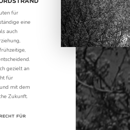
ordstrand
uten für
tändige eine
als auch
rziehung,
rühzeitige,
entscheidend.
ch gezielt an
ht für
k und mit dem
che Zukunft.
recht für