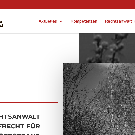
Aktuelles
Kompetenzen
Rechtsanwält*
htsanwalt
frecht für