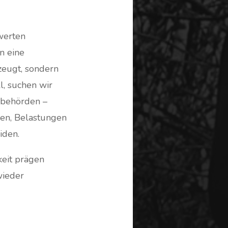
werten
n eine
rzeugt, sondern
l, suchen wir
sbehörden –
zen, Belastungen
iden.
keit prägen
wieder