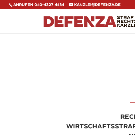
Anrufen 040-4327 4434
kanzlei@defenza.de
Rec
Wirtschaftsstra