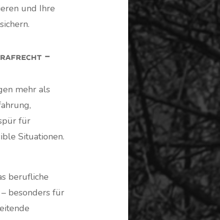
ieren und Ihre
ichern.
trafrecht –
ngen mehr als
fahrung,
spür für
ble Situationen.
as berufliche
 – besonders für
eitende