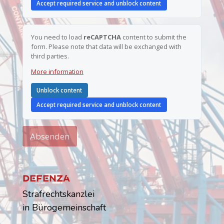
E
Accept required service and unblock content
-
M
a
i
You need to load
reCAPTCHA
content to submit the
l
form. Please note that data will be exchanged with
-
third parties.
A
d
More information
r
e
Unblock content
s
s
Accept required service and unblock content
e
Absenden
Dfnz
Strafrechtskanzlei
in Bürogemeinschaft