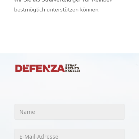
bestmöglich unterstützen können.
N
a
m
e
*
E
-