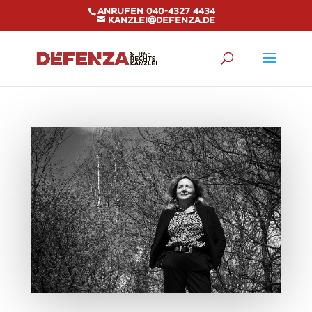
Anrufen 040-4327 4434
kanzlei@defenza.de