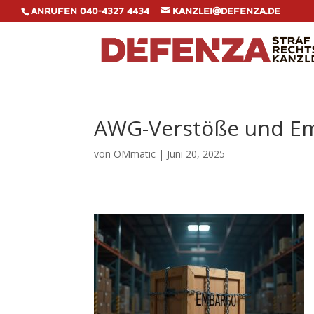
Anrufen 040-4327 4434
kanzlei@defenza.de
AWG-Verstöße und E
von
OMmatic
|
Juni 20, 2025