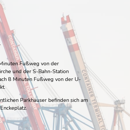
1
3 Minuten Fußweg von der
kirche und der S-Bahn-Station
ach 8 Minuten Fußweg von der U-
kt.
ntlichen Parkhäuser befinden sich am
Enckeplatz.