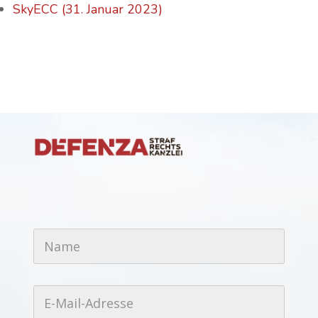
SkyECC (31. Januar 2023)
*
N
E
a
-
m
M
e
a
*
i
E
l
-
-
M